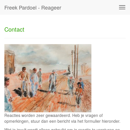
Freek Pardoel - Reageer
Tog
navi
Contact
Reacties worden zeer gewaardeerd. Heb je vragen of
opmerkingen, stuur dan een bericht via het formulier hieronder.
Wat je invult wordt alleen gebruikt om je reactie te versturen en