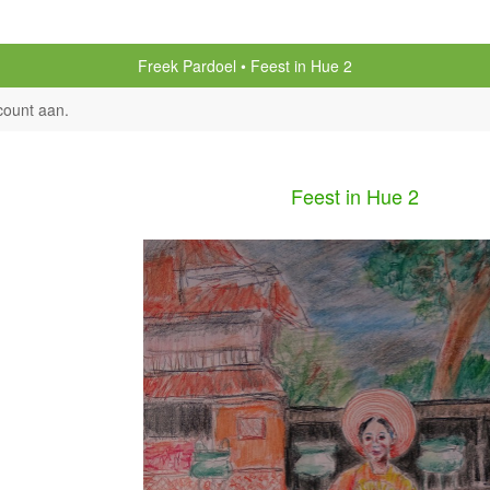
Freek Pardoel
Feest in Hue 2
count aan
.
Feest in Hue 2