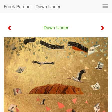
Freek Pardoel - Down Under
Tog
navi
Down Under