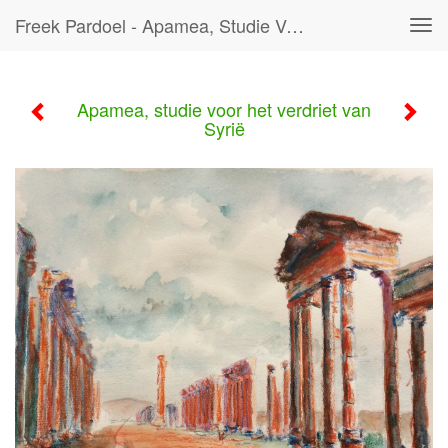
Freek Pardoel - Apamea, Studie Voor Het Verdriet Van Syrië
Tog
navi
Apamea, studie voor het verdriet van
Syrië